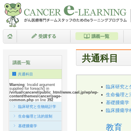
共通科目
共通科目
Warning
: Invalid argument
臨床研究と
supplied for foreach() in
/virtual/cancerel/public_html/www.cael.jp/wp/wp-
生命倫理と
content/themes/cancer/page-
common.php
on line
392
基礎腫瘍学
臨床研究と生物統計学
臨床腫瘍学
生命倫理と法的規制
教育
基礎腫瘍学