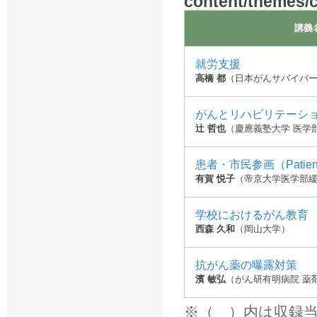
content/themes/
講義
就労支援
高橋 都
（日本がんサバイバ
がんとリハビリテーシ
辻 哲也
（慶應義塾大学 医学
患者・市民参画（Patient and
有賀 悦子
（帝京大学医学部
学校におけるがん教育
西森 久和
（岡山大学）
抗がん薬の曝露対策
濱 敏弘
（がん研有明病院 薬
※（ ）内は収録