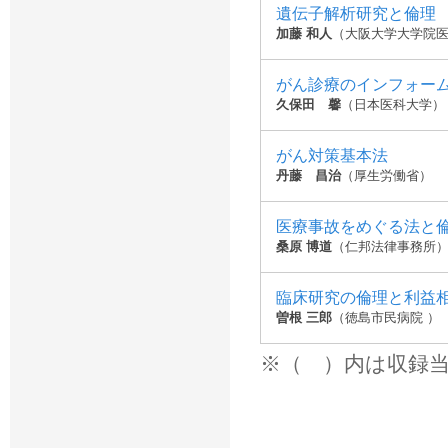
遺伝子解析研究と倫理
加藤 和人
（大阪大学大学院
がん診療のインフォー
久保田 馨
（日本医科大学）
がん対策基本法
丹藤 昌治
（厚生労働省）
医療事故をめぐる法と
桑原 博道
（仁邦法律事務所
臨床研究の倫理と利益相
曽根 三郎
（徳島市民病院 ）
※（ ）内は収録