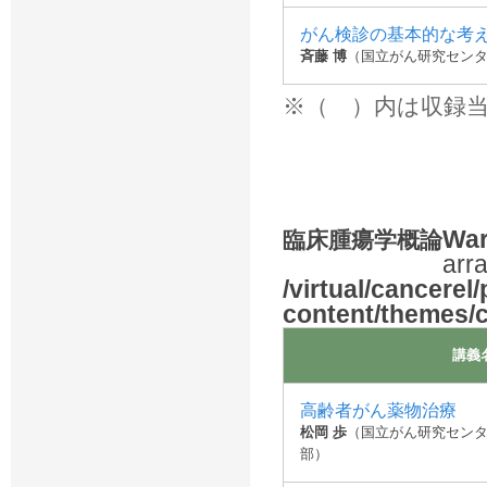
がん検診の基本的な考
斉藤 博
（国立がん研究センタ
※（ ）内は収録
War
臨床腫瘍学概論
arra
/virtual/cancerel
content/themes/
講義
高齢者がん薬物治療
松岡 歩
（国立がん研究セン
部）