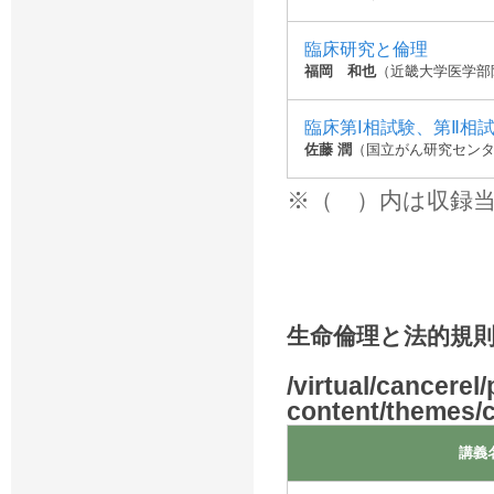
臨床研究と倫理
福岡 和也
（近畿大学医学部
臨床第Ⅰ相試験、第Ⅱ相
佐藤 潤
（国立がん研究センタ
※（ ）内は収録
生命倫理と法的規
/virtual/cancerel
content/themes/
講義