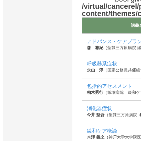
/virtual/cancerel
content/themes/
講義
アドバンス・ケアプラ
森 雅紀
（聖隷三方原病院 
呼吸器系症状
永山 淳
（国家公務員共催組
包括的アセスメント
柏木秀行
（飯塚病院 緩和ケ
消化器症状
今井 堅吾
（聖隷三方原病院 
緩和ケア概論
木澤 義之
（神戸大学大学院