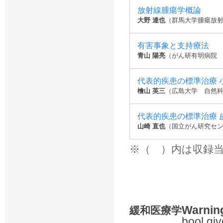
放射線腫瘍学概論
大野 達也
（群馬大学腫瘍放
有害事象と支持療法
青山 陽亮
（がん研有明病院
代表的疾患の標準治療 
檜山 英三
（広島大学 自然
代表的疾患の標準治療 
山崎 直也
（国立がん研究セ
※（ ）内は収録
Warnin
緩和医療学
bool giv