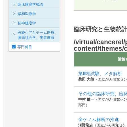
臨床腫瘍学概論
緩和医療学
精神腫瘍学
臨床研究と生物統
医療ケアとチーム医療、
腫瘍社会学、患者教育
/virtual/cancerel
専門科目
content/themes/
講義
第Ⅲ相試験、メタ解析
柴田 大朗
（国立がん研究セン
その他の臨床研究、臨
中村 健一
（国立がん研究セン
部門）
全ゲノム解析の推進
河野隆志
（国立がん研究セン