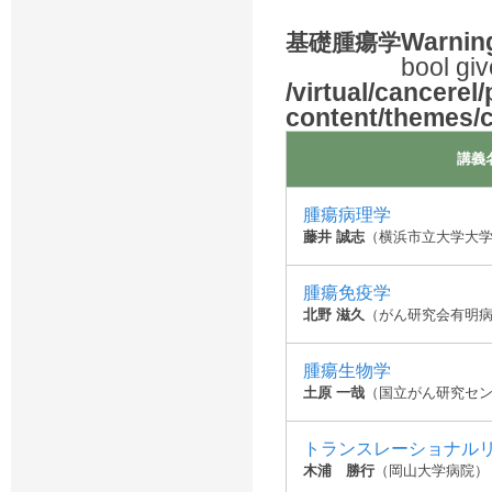
Warnin
基礎腫瘍学
bool giv
/virtual/cancerel
content/themes/
講義
腫瘍病理学
藤井 誠志
（横浜市立大学大
腫瘍免疫学
北野 滋久
（がん研究会有明
腫瘍生物学
土原 一哉
（国立がん研究セ
トランスレーショナル
木浦 勝行
（岡山大学病院）